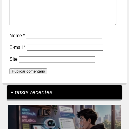
Nome
*
E-mail
*
Site
• posts recentes