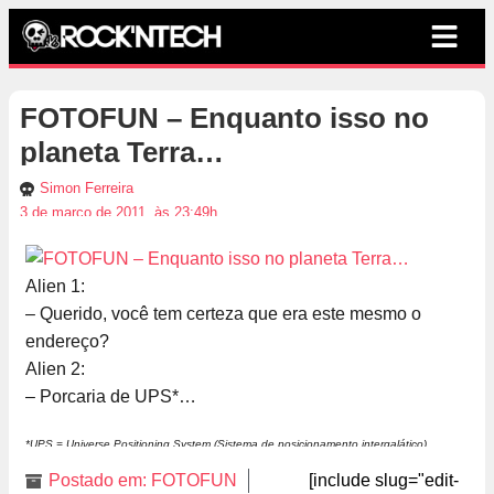
FOTOFUN – Enquanto isso no
planeta Terra…
Simon Ferreira
3 de março de 2011, às 23:49h
Alien 1:
– Querido, você tem certeza que era este mesmo o
endereço?
Alien 2:
– Porcaria de UPS*…
*UPS = Universe Positioning System (Sistema de posicionamento intergalático)
Postado em:
FOTOFUN
[include slug="edit-