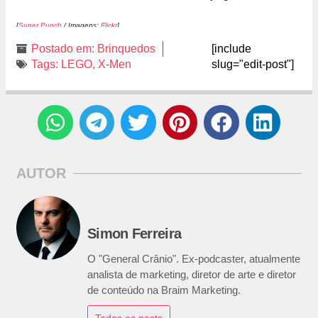
[
Super Punch
/ Imagens:
Flickr
]
Postado em:
Brinquedos
[include
Tags:
LEGO
,
X-Men
slug="edit-post"]
AUTOR
Simon Ferreira
O "General Crânio". Ex-podcaster, atualmente
analista de marketing, diretor de arte e diretor
de conteúdo na Braim Marketing.
Todos os posts