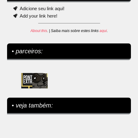
Adicione seu link aqui!
Add your link here!
About this
. | Saiba mais sobre estes links
aqui
.
• parceiros:
• veja também: