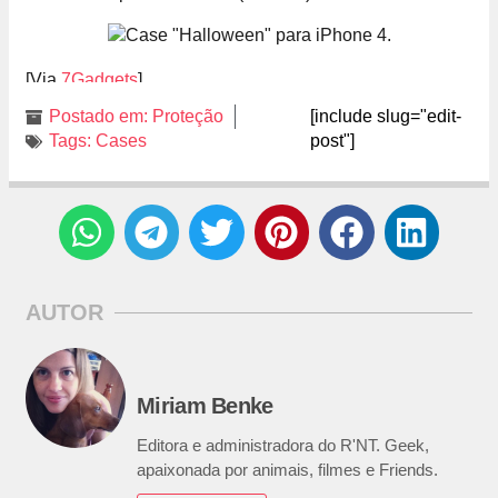
[Via
7Gadgets
]
Postado em:
Proteção
[include slug="edit-
Tags:
Cases
post"]
AUTOR
Miriam Benke
Editora e administradora do R'NT. Geek,
apaixonada por animais, filmes e Friends.