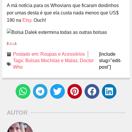
A má notícia para os Whovians que ficaram doidinhos
por umas desta é que ela custa nada menos que US$
190 na
Etsy
. Ouch!
[
Via
]
Postado em:
Roupas e Acessórios
[include
Tags:
Bolsas Mochilas e Malas
,
Doctor
slug="edit-
Who
post"]
AUTOR