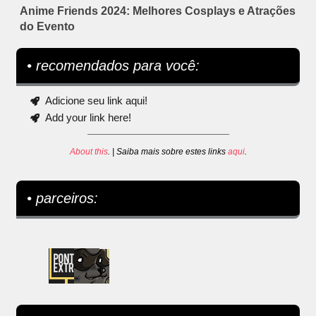
Anime Friends 2024: Melhores Cosplays e Atrações
do Evento
• recomendados para você:
Adicione seu link aqui!
Add your link here!
About this
. | Saiba mais sobre estes links
aqui
.
• parceiros: