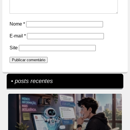
Nome
*
E-mail
*
Site
• posts recentes