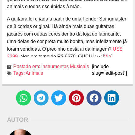
animais e todas esculpidas à mão.
A guitarra foi criada a partir de uma Fender Stringmaster
de 8 cordas original. Há ainda mais duas guitarras
jacarés com outras cores dentro da loja do fabricante,
uma delas de cor preta muito bonita, mas infelizmente já
foram vendidas. O precinho desta aí da imagem?
US$
3299
, algo em torno de R$ 6670. OUCH! >.< [
Via
]
Postado em:
Instrumentos Musicais
[include
Tags:
Animais
slug="edit-post"]
AUTOR