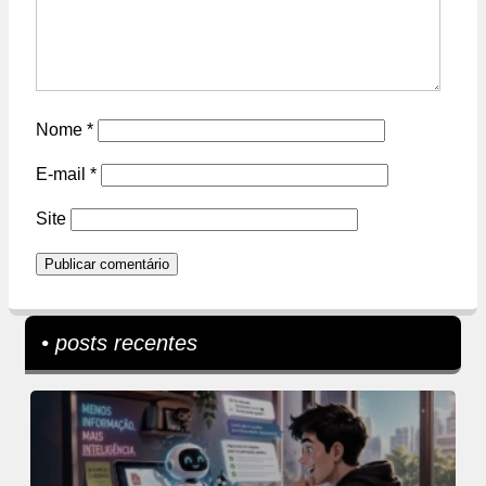
Nome
*
E-mail
*
Site
• posts recentes