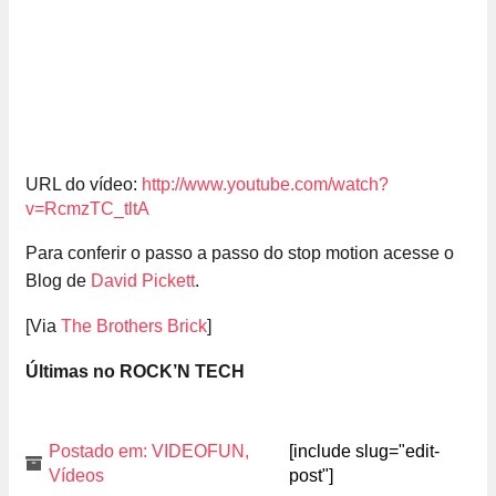
URL do vídeo:
http://www.youtube.com/watch?
v=RcmzTC_tltA
Para conferir o passo a passo do stop motion acesse o
Blog de
David Pickett
.
[Via
The Brothers Brick
]
Últimas no ROCK’N TECH
Postado em:
VIDEOFUN
,
[include slug="edit-
Vídeos
post"]