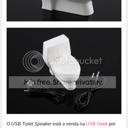
O
USB Toilet Speaker
está a venda na
USB Geek
por