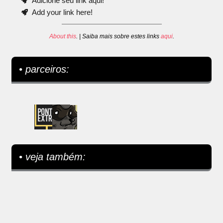
Adicione seu link aqui!
Add your link here!
About this
. | Saiba mais sobre estes links
aqui
.
• parceiros:
• veja também: