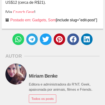
US$12 (cerca de R$21).
[Via
Crunch Gear
]
Postado em:
Gadgets
,
Som
[include slug="edit-post"]
AUTOR
Miriam Benke
Editora e administradora do R'NT. Geek,
apaixonada por animais, filmes e Friends.
Todos os posts