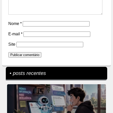
Nome
*
E-mail
*
Site
• posts recentes