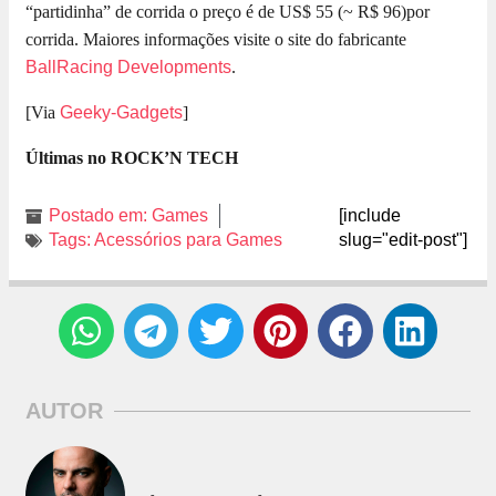
“partidinha” de corrida o preço é de US$ 55 (~ R$ 96)por
corrida. Maiores informações visite o site do fabricante
BallRacing Developments
.
[Via
Geeky-Gadgets
]
Últimas no ROCK’N TECH
Submarino.com.br
Postado em:
Games
[include
Tags:
Acessórios para Games
slug="edit-post"]
AUTOR