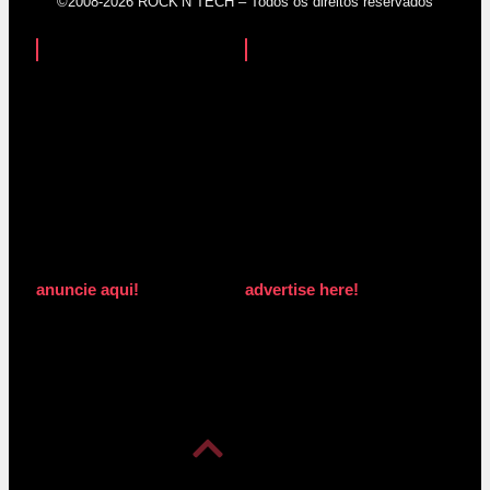
©2008-2026 ROCK’N TECH – Todos os direitos reservados
anuncie aqui!
advertise here!