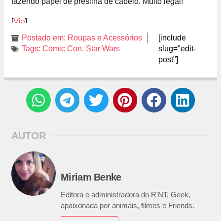
fazendo papel de presilha de cabelo. Muito legal!
[
Via
]
Postado em:
Roupas e Acessórios
[include
Tags:
Comic Con
,
Star Wars
slug="edit-
post"]
AUTOR
Miriam Benke
Editora e administradora do R'NT. Geek,
apaixonada por animais, filmes e Friends.