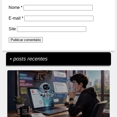
Nome
*
E-mail
*
Site
• posts recentes