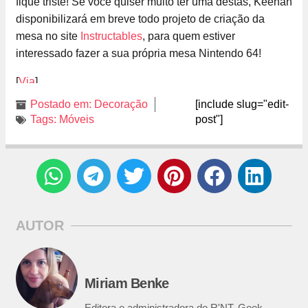
fique triste! Se você quiser muito ter uma destas, Keenan
disponibilizará em breve todo projeto de criação da
mesa no site
Instructables
, para quem estiver
interessado fazer a sua própria mesa Nintendo 64!
[
Via
]
Postado em:
Decoração
[include slug="edit-
Tags:
Móveis
post"]
AUTOR
Miriam Benke
Editora e administradora do R'NT. Geek,