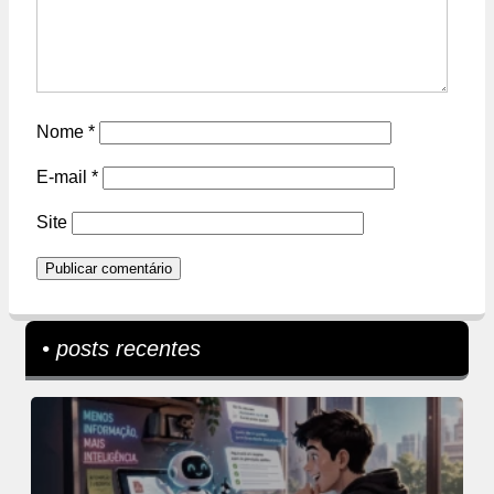
Nome
*
E-mail
*
Site
• posts recentes