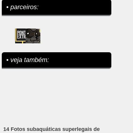
• parceiros:
• veja também:
14 Fotos subaquáticas superlegais de