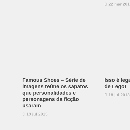
22 mar 201
Famous Shoes – Série de
Isso é leg
imagens reúne os sapatos
de Lego!
que personalidades e
18 jul 2013
personagens da ficção
usaram
19 jul 2013