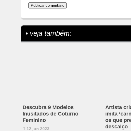
• veja também:
Descubra 9 Modelos
Artista cr
Inusitados de Coturno
imita ‘ca
Feminino
os que pr
descalço
12 jun 2023