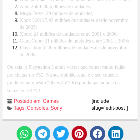
Atari 2600: 30 milhões de unidades;
Mega Drive: 29 milhões de unidades;
Xbox 360: 27,93 milhões de unidades desde novembro
de 2005;
Xbox: 24 milhões de unidades entre 2001 e 2006;
GameCube: 21 milhões de unidades entre 2001 e 2006;
Playstation 3: 20 milhões de unidades desde novembro
de 2006.
Ou seja, o Playstation 3 ainda vai ter que comer muito feijão
pra chegar no PS2. Na sua opinião, qual é o seu console
predileto no quesito “diversão”? Responda na enquete da
semana da R’NT.
Postado em:
Games
[include
Tags:
Consoles
,
Sony
slug="edit-post"]