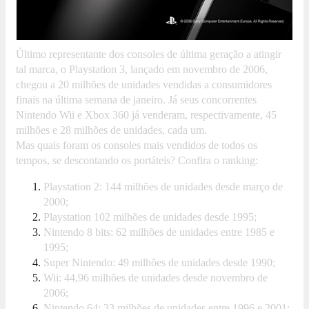
Último representante dos consoles de última geração a atingir
tal marca, o Playstation 3, lançado em novembro de 2006,
chegou a 20 milhões de unidades vendidas a consumidores
finais na última semana de janeiro. Já seus concorrentes
Nintendo Wii e Xbox 360 já venderam, respectivamente, 45
milhões e 28 milhões de unidades, cada um.
Mas quais foram os consoles mais vendidos de todos os
tempos, se descontando os portáteis? Confira o ranking:
Playstation 2: 144 milhões de unidades desde março de
2000;
Playstation 102 milhões de unidades desde 1995;
Nintendo 8 bits: 62 milhões de unidades entre 1985 e
1995;
Super Nintendo: 49 milhões de unidades desde 1990;
Wii: 44,96 milhões de unidades desde novembro de
2006;
Nintendo 64: 33 milhões de unidades entre 1996 e 2001;