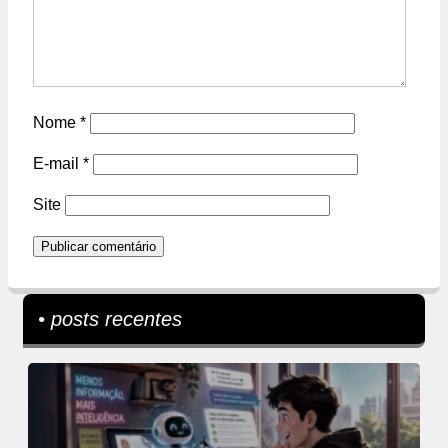
Nome
*
E-mail
*
Site
• posts recentes