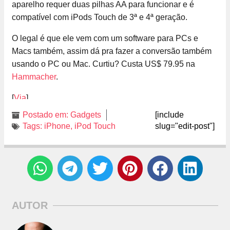
aparelho requer duas pilhas AA para funcionar e é
compatível com iPods Touch de 3ª e 4ª geração.
O legal é que ele vem com um software para PCs e
Macs também, assim dá pra fazer a conversão também
usando o PC ou Mac. Curtiu? Custa US$ 79.95 na
Hammacher
.
[
Via
]
Postado em:
Gadgets
[include
Tags:
iPhone
,
iPod Touch
slug="edit-post"]
AUTOR