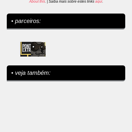
About this
. | Saiba mais sobre estes links
aqui
.
• parceiros:
• veja também: