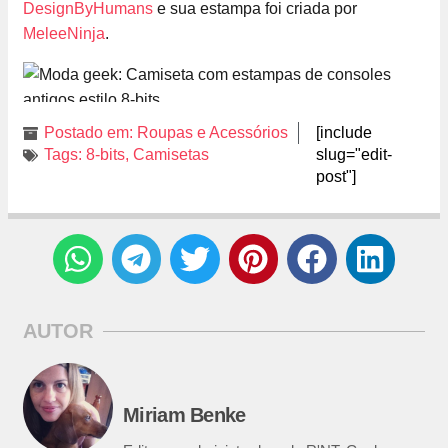
DesignByHumans
e sua estampa foi criada por
MeleeNinja
.
Postado em:
Roupas e Acessórios
[include
Tags:
8-bits
,
Camisetas
slug="edit-
post"]
AUTOR
Miriam Benke