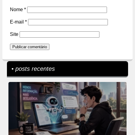
Nome
*
E-mail
*
Site
• posts recentes