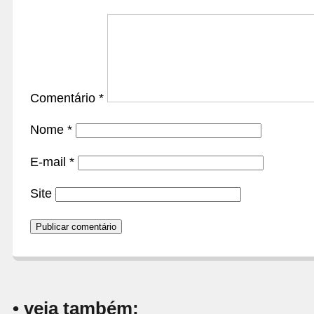
Comentário
*
Nome
*
E-mail
*
Site
• veja também: