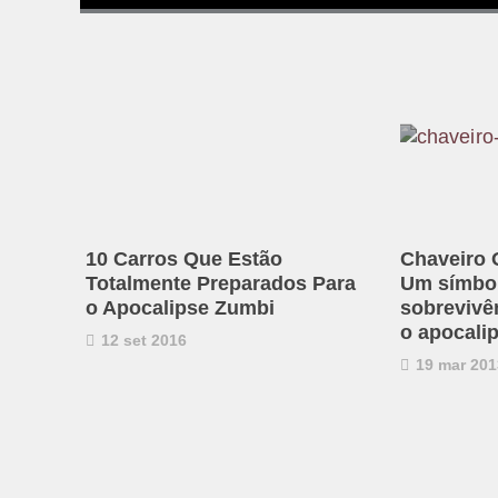
10 Carros Que Estão
Chaveiro 
Totalmente Preparados Para
Um símbol
o Apocalipse Zumbi
sobrevivê
o apocali
12 set 2016
19 mar 201