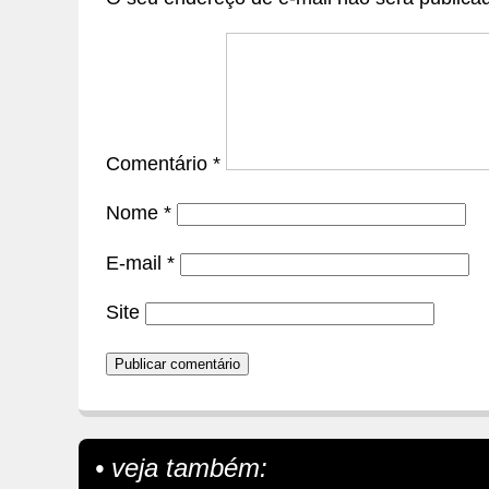
Comentário
*
Nome
*
E-mail
*
Site
• veja também: