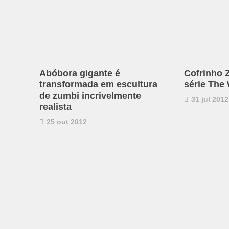
Abóbora gigante é
Cofrinho 
transformada em escultura
série The
de zumbi incrivelmente
31 jul 2012
realista
25 out 2012