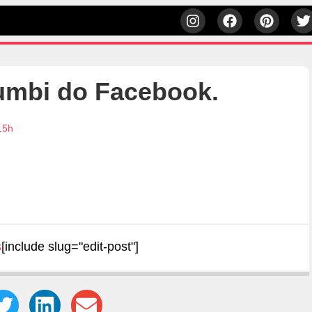
mbi do Facebook.
15h
s
[include slug="edit-post"]