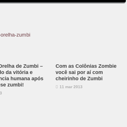
Orelha de Zumbi –
Com as Colônias Zombie
o da vitória e
você sai por aí com
ncia humana após
cheirinho de Zumbi
pse zumbi!
11 mar 2013
3