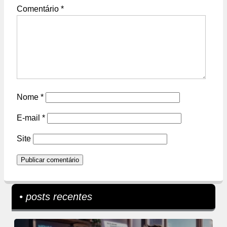
Comentário
*
Nome
*
E-mail
*
Site
• posts recentes