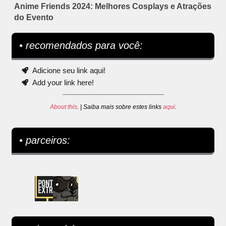
Anime Friends 2024: Melhores Cosplays e Atrações
do Evento
• recomendados para você:
Adicione seu link aqui!
Add your link here!
About this
. | Saiba mais sobre estes links
aqui
.
• parceiros: