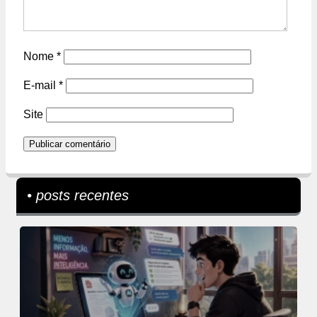
Nome
*
E-mail
*
Site
• posts recentes